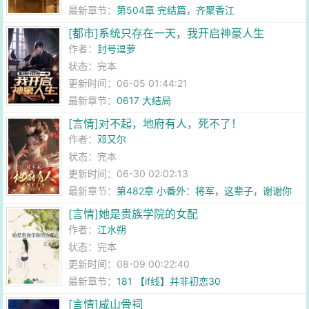
最新章节：
第504章 完结篇，齐聚香江
[都市]系统只存在一天，我开启神豪人生
作者：
封号逗萝
状态：完本
更新时间：06-05 01:44:21
最新章节：
0617 大结局
[言情]对不起，地府有人，死不了！
作者：
邓又尔
状态：完本
更新时间：06-30 02:02:13
最新章节：
第482章 小番外：将军，这辈子，谢谢你
[言情]她是贵族学院的女配
作者：
江水朔
状态：完本
更新时间：08-09 00:22:40
最新章节：
181 【if线】并非初恋30
[言情]咸山骨祠