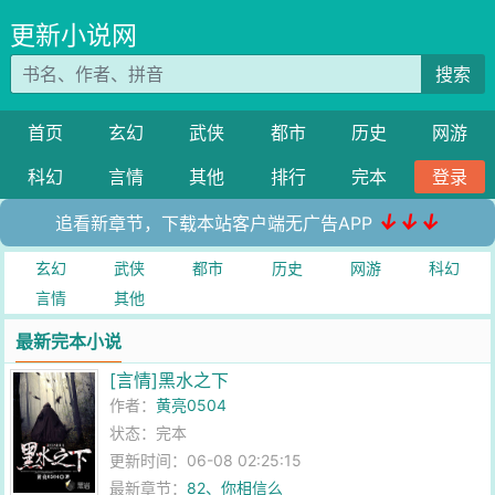
更新小说网
搜索
首页
玄幻
武侠
都市
历史
网游
科幻
言情
其他
排行
完本
登录
↓↓↓
追看新章节，下载本站客户端无广告APP
玄幻
武侠
都市
历史
网游
科幻
言情
其他
最新完本小说
[言情]黑水之下
作者：
黄亮0504
状态：完本
更新时间：06-08 02:25:15
最新章节：
82、你相信么