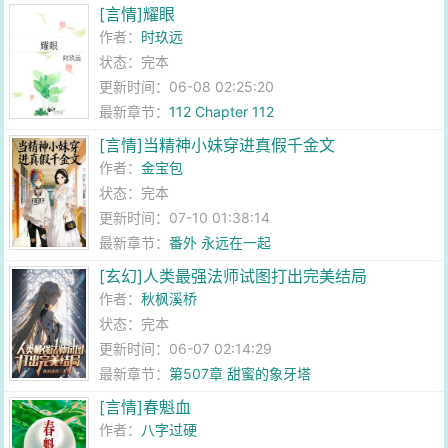
[言情]耀眼
作者：
时玖远
状态：完本
更新时间：06-08 02:25:20
最新章节：
112 Chapter 112
[言情]当精神小妹穿进真假千金文
作者：
金宝包
状态：完本
更新时间：07-10 01:38:14
最新章节：
番外 永远在一起
[玄幻]人类最强法师试图打出完美结局
作者：
秋枫溪桥
状态：完本
更新时间：06-07 02:14:29
最新章节：
第507章 甜蜜的象牙塔
[言情]春魁血
作者：
八字过硬