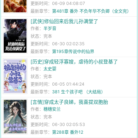
更新时间：06-09 04:08:07
最新章节：
第481章 番外 不负年华不负卿（全文完）
[武侠]修仙回来后我儿孙满堂了
作者：
半岁音
状态：完本
更新时间：06-30 02:02:35
最新章节：
第195章传说中的仙界
[历史]穿成轻浮寡嫂，虐待的小叔登基了
作者：
太史婴
状态：完本
更新时间：06-05 01:44:24
最新章节：
381 生个孩子吧 （大结局）
[言情]穿成太子良娣，我喜提双胞胎
作者：
穗穗安兰
状态：完本
更新时间：06-30 02:05:53
最新章节：
第288章 番外12