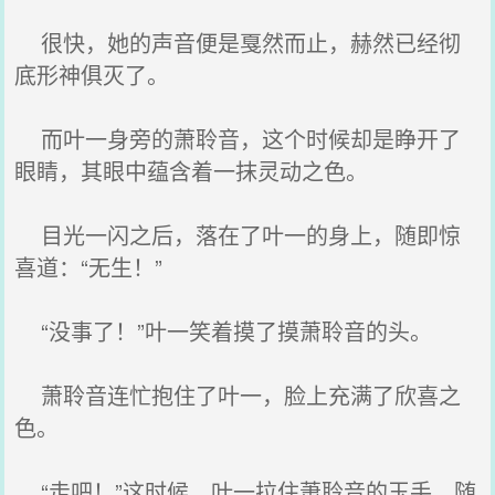
很快，她的声音便是戛然而止，赫然已经彻
底形神俱灭了。
而叶一身旁的萧聆音，这个时候却是睁开了
眼睛，其眼中蕴含着一抹灵动之色。
目光一闪之后，落在了叶一的身上，随即惊
喜道：“无生！”
“没事了！”叶一笑着摸了摸萧聆音的头。
萧聆音连忙抱住了叶一，脸上充满了欣喜之
色。
“走吧！”这时候，叶一拉住萧聆音的玉手，随