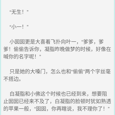
“无生！”
“小一！”
小囡囡更是大喜着飞扑向叶一，“爹爹，爹
爹！偷偷告诉你，凝脂昨晚做梦的时候，好像在
喊你的名字呢！”
只是她的大嗓门，怎么也和“偷偷”两个字丝毫
不搭边。
白凝脂和小佛这个时候也已经到来，想要阻
止囡囡已经来不及了，白凝脂的脸顿时犹如熟透
的苹果一般，“囡囡，你再瞎说，我不理你了！”