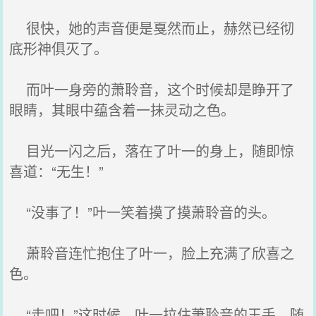
很快，她的声音便是戛然而止，赫然已经彻
底形神俱灭了。
而叶一身旁的萧聆音，这个时候却是睁开了
眼睛，其眼中蕴含着一抹灵动之色。
目光一闪之后，落在了叶一的身上，随即惊
喜道：“无生！”
“没事了！”叶一笑着摸了摸萧聆音的头。
萧聆音连忙抱住了叶一，脸上充满了欣喜之
色。
“走吧！”这时候，叶一拉住萧聆音的玉手，随