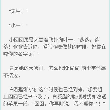
“无生！”
“小一！”
小囡囡更是大喜着飞扑向叶一，“爹爹，爹
爹！偷偷告诉你，凝脂昨晚做梦的时候，好像在
喊你的名字呢！”
只是她的大嗓门，怎么也和“偷偷”两个字丝毫
不搭边。
白凝脂和小佛这个时候也已经到来，想要阻
止囡囡已经来不及了，白凝脂的脸顿时犹如熟透
的苹果一般，“囡囡，你再瞎说，我不理你了！”