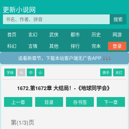
更新小说网
搜索
首页
玄幻
武侠
都市
历史
网游
科幻
言情
其他
排行
完本
登录
追看新章节，下载本站客户端无广告APP
↓↓↓
字体
大
中
小
换手
关灯
1672.第1672章 大结局！-《地球同学会》
上一章
目录
存书签
下一章
第(1/3)页