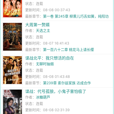
状态：连载
更新时间：08-08 00:37:43
最新章节：
第一卷 第245章 柳熏儿巧舌如簧，纯阳功
下半部曝光！
大周第一赘婿
作者：
天选之主
状态：连载
更新时间：08-07 16:41:43
最新章节：
第一百六十二章 桃花马上请长缨
谍战北平：我只想活的自在
作者：
无聊时抽烟
状态：连载
更新时间：08-08 01:43:48
最新章节：
第239章 索尔兹家族 达成合作
谍战：代号孤狼，小鬼子害怕极了
作者：
冰糖葫芦
状态：连载
更新时间：08-08 02:31:39