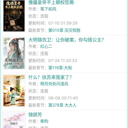
傀儡皇帝不上朝权臣跪
作者：
笔下如风
状态：连载
更新时间：07-10 01:39:29
最新章节：
第015章 压灾短胜
大明锦衣卫：让你破案，你勾搭公主？
作者：
红心二
状态：连载
更新时间：07-24 11:32:33
最新章节：
第116章:大和
什么？扶苏来我家了？
作者：
明月何处问清风
状态：连载
更新时间：08-08 00:11:40
最新章节：
第278章 大大人
锦撷芳
作者：
希昀