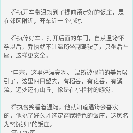
乔执开车带温筠到了提前预定好的饭庄，是
在郊区附近，开车近一个小时。
乔执停好车，打开后面的车门，自从温筠怀
孕以后，乔执就不让温筠坐副驾驶了，只坐后车
座，这样更安全。
“哇塞，这里好漂亮啊。”温筠被眼前的美景吸
引了，这里四目望去，有稻谷，有花香，有溪
流，远处还有山丘，像是在小栏村的感觉。
乔执含笑看着温筠，他就知道温筠会喜欢
的，他挑了好久才选定这家特色的饭庄，这家名
为“桃花归”的饭庄。
第(1/3)页