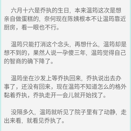
六月十六是乔执的生日, 本来温筠这次是想
亲自做蛋糕的, 奈何现在陈姨根本不让温筠靠近
厨房，看一眼也不行。
温筠只能打消这个念头, 再想什么, 温筠却是
想不到的，果然人说一孕傻三年, 温筠觉得自己
的智商的确下降了。
温筠坐在沙发上等乔执回来, 乔执说出去办
事了，还没有回来，现在温筠不知道怎么的格外
黏着乔执，乔执走开一会儿就开始找了。
没隔多久, 温筠就听见了院子里有了动静, 走
出来看, 就看见乔执了。