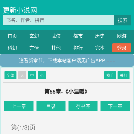
更新小说网
搜索
首页
玄幻
武侠
都市
历史
网游
科幻
言情
其他
排行
完本
登录
追看新章节，下载本站客户端无广告APP
↓↓↓
字体
大
中
小
换手
关灯
第55章-《小温暖》
上一章
目录
存书签
下一章
第(1/3)页