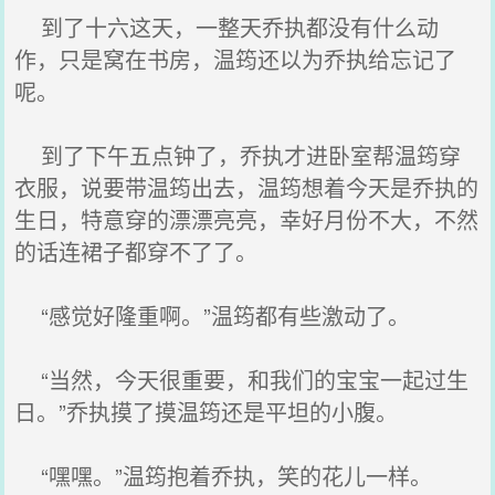
到了十六这天，一整天乔执都没有什么动
作，只是窝在书房，温筠还以为乔执给忘记了
呢。
到了下午五点钟了，乔执才进卧室帮温筠穿
衣服，说要带温筠出去，温筠想着今天是乔执的
生日，特意穿的漂漂亮亮，幸好月份不大，不然
的话连裙子都穿不了了。
“感觉好隆重啊。”温筠都有些激动了。
“当然，今天很重要，和我们的宝宝一起过生
日。”乔执摸了摸温筠还是平坦的小腹。
“嘿嘿。”温筠抱着乔执，笑的花儿一样。