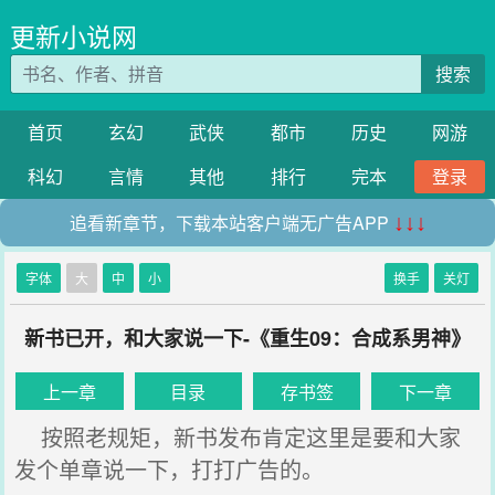
更新小说网
搜索
首页
玄幻
武侠
都市
历史
网游
科幻
言情
其他
排行
完本
登录
追看新章节，下载本站客户端无广告APP
↓↓↓
字体
大
中
小
换手
关灯
新书已开，和大家说一下-《重生09：合成系男神》
上一章
目录
存书签
下一章
按照老规矩，新书发布肯定这里是要和大家
发个单章说一下，打打广告的。