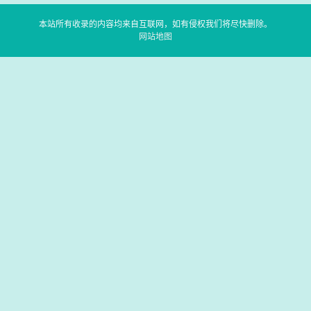
本站所有收录的内容均来自互联网，如有侵权我们将尽快删除。
网站地图