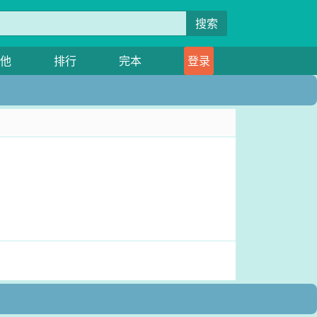
搜索
他
排行
完本
登录