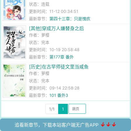
状态：连载
更新时间：11-12 00:34:51
最新章节：
第四十三章：只是愧疚
[其他]穿成万人嫌替身之后
作者：
萝樱
状态：完本
更新时间：10-19 20:58:48
最新章节：
第177章 番外
[历史]在古早师徒文里当咸鱼
作者：
萝樱
状态：完本
更新时间：09-14 22:58:28
最新章节：
101 番外3
1/1
1
↓↓↓
追看新章节，下载本站客户端无广告APP