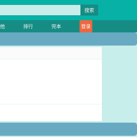
搜索
他
排行
完本
登录