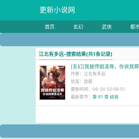
更新小说网
首页
玄幻
武侠
都
江北有多远-搜索结果(共1条记录)
[玄幻]我被师姐凌辱，你说我
作者：
江北有多远
状态：连载
更新时间：06-30 02:06:51
最新章节：
第 61 章 结局