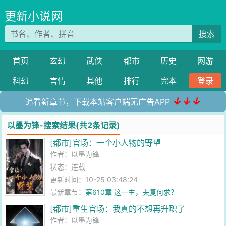
更新小说网
搜索
首页
玄幻
武侠
都市
历史
网游
科幻
言情
其他
排行
完本
登录
↓↓↓
追看新章节，下载本站客户端无广告APP
以墨为锋-搜索结果(共2条记录)
[都市]官场：一个小人物的野望
作者：
以墨为锋
状态：连载
更新时间：10-25 03:48:24
最新章节：
第610章 这一生，夫复何求？
[都市]重生官场：我真的不想再升职了
作者：
以墨为锋