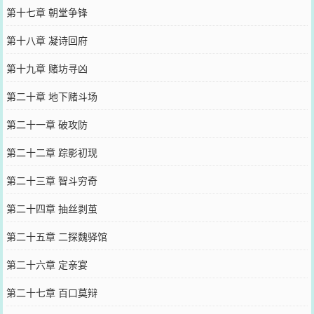
第十七章 朝堂争锋
第十八章 凝诗回府
第十九章 赌坊寻凶
第二十章 地下赌斗场
第二十一章 破攻防
第二十二章 踪影初现
第二十三章 智斗穷奇
第二十四章 抽丝剥茧
第二十五章 二探魏驿馆
第二十六章 定亲宴
第二十七章 百口莫辩