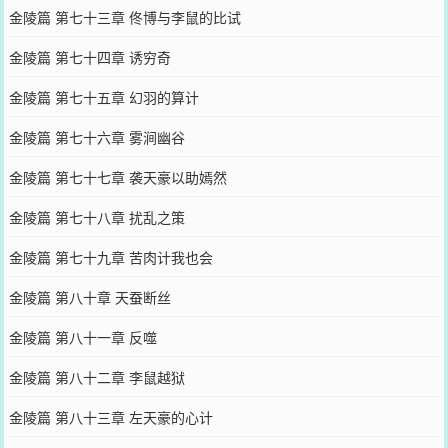
金陵篇 第七十三章 佟博与李鼠的比试
金陵篇 第七十四章 诱穷奇
金陵篇 第七十五章 幻羽的算计
金陵篇 第七十六章 雾涧幽谷
金陵篇 第七十七章 袭天豪以助嫣然
金陵篇 第七十八章 扰乱之策
金陵篇 第七十九章 苦肉计我也会
金陵篇 第八十章 天蚕断丝
金陵篇 第八十一章 反噬
金陵篇 第八十二章 李鼠越狱
金陵篇 第八十三章 左天豪的心计