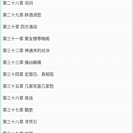
第二十八章 讯问
第二十九章 醉酒消愁
第三十章 四方涌动
第三十一章 聚友楼寒梅阁
第三十二章 神通术的对决
第三十三章 擒凶解痛
第三十四章 定盟日、真相现
第三十五章 几家欢喜几家愁
第三十六章 夜话
第三十七章 酷吏
第三十八章 寻凭引