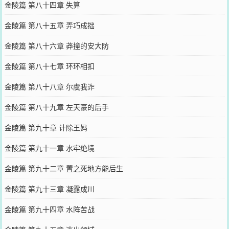
金陵篇 第八十四章 失算
金陵篇 第八十五章 弄巧成拙
金陵篇 第八十六章 莽撞的安大防
金陵篇 第八十七章 环环相扣
金陵篇 第八十八章 尔虞我诈
金陵篇 第八十九章 左天豪的后手
金陵篇 第九十章 计除王妈
金陵篇 第九十一章 水牢绝境
金陵篇 第九十二章 置之死地方能后生
金陵篇 第九十三章 凝露成川
金陵篇 第九十四章 水阵苦战