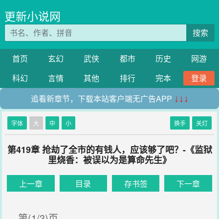
更新小说网
搜索
首页
玄幻
武侠
都市
历史
网游
科幻
言情
其他
排行
完本
登录
追看新章节，下载本站客户端无广告APP
↓↓↓
字体
大
中
小
换手
关灯
第419章 抢劫了全市的有钱人，应该够了吧？-《监狱
里烧香：被误以为是算命先生》
上一章
目录
存书签
下一章
第(1/3)页