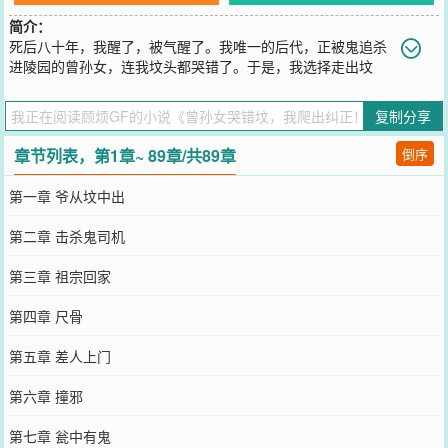
简介：
死后八十年，我醒了，被气醒了。我唯一的后代，正被鬼追杀
进陵园的曾孙女，连我坟头都哭错了。于是，我选择走出坟
头，纠正她。并且……狠狠的给这个不知死活的鬼一耳光！……没多
久，我发现时过境迁，虽幸山河无恙，但却多了恶鬼横行。我沉心思
复制分享
索，盘出好坏两点消息。坏消息：恐怖复苏，人间如狱。好消息：
我，也是恐怖，很恐怖……
章节列表，第1章~ 89章/共89章
倒序
您要是觉得《
曾孙女哭错坟，我爬出纠正！
》还不错的话请不要忘记
向您QQ群和微博微信里的朋友推荐哦！
第一章 爷从坟中出
第二章 击杀鬼司机
第三章 祖宗回家
第四章 尺骨
第五章 差人上门
第六章 撞邪
第七章 瓮中有鬼