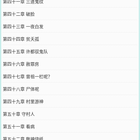
第四十一章 三道鬼纹
第四十二章 破脸
第四十三章 一夜白发
第四十四章 贫夭孤
第四十五章 许都驭鬼队
第四十六章 赦罪房
第四十七章 曾祖一栏呢？
第四十八章 尸体呢
第四十九章 村里游神
第五十章 守村人
第五十一章 看病
第五十二章 敬神烧纸