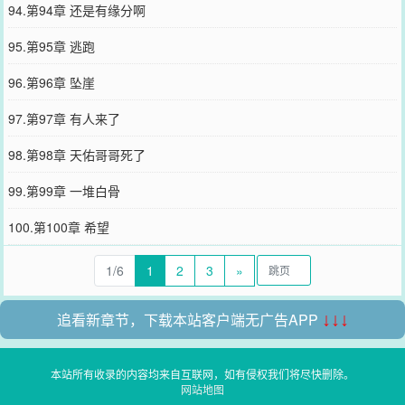
94.第94章 还是有缘分啊
95.第95章 逃跑
96.第96章 坠崖
97.第97章 有人来了
98.第98章 天佑哥哥死了
99.第99章 一堆白骨
100.第100章 希望
1/6
1
2
3
»
追看新章节，下载本站客户端无广告APP
↓↓↓
本站所有收录的内容均来自互联网，如有侵权我们将尽快删除。
网站地图