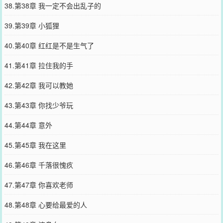
38.第38章 我一定不会出乱子的
39.第39章 小狐狸
40.第40章 红红是不是生气了
41.第41章 拉住我的手
42.第42章 我可以教她
43.第43章 你找少爷玩
44.第44章 意外
45.第45章 我在这里
46.第46章 千落很愧疚
47.第47章 你喜欢老师
48.第48章 心要给最爱的人