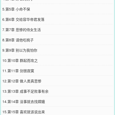
5.第5章 小命不保
6.第6章 交给容华帝君发落
7.第7章 悲惨的侍女生活
8.第8章 请他吃桃子
9.第9章 别以为我怕你
10.第10章 群起而攻之
11.第11章 剑很寂寞
12.第12章 做人类真悲惨
13.第13章 成事不足败事有余
14.第14章 没事就去找嫦娥
15.第15章 喜欢就该说出来