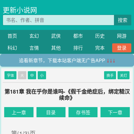
更新小说网
搜索
首页
玄幻
武侠
都市
历史
网游
科幻
言情
其他
排行
完本
登录
追看新章节，下载本站客户端无广告APP
↓↓↓
字体
大
中
小
换手
关灯
第181章 我在乎你是谁吗-《假千金绝症后，绑定糙汉
续命》
上一章
目录
存书签
下一章
第(1/3)页