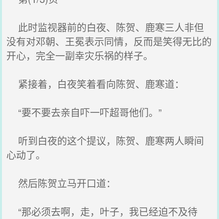
此时监视器前的白夜、陈贺、鹿寒三人非但
没有对邓朝、王冕表示同情，反而是笑得无比的
开心，完全一副幸灾乐祸的样子。
紧接着，白夜笑着看向陈贺、鹿寒道：
“要不要去亲自吓一吓超哥他们。”
听到白夜的这个提议，陈贺、鹿寒两人瞬间
心动了。
然后陈贺立马开口道：
“那必须去啊，走，叶子，我已经迫不及待