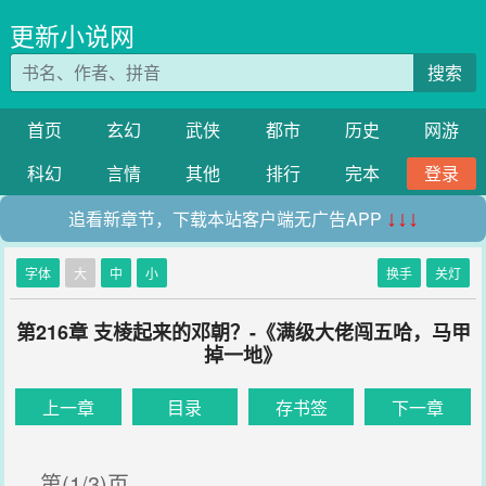
更新小说网
搜索
首页
玄幻
武侠
都市
历史
网游
科幻
言情
其他
排行
完本
登录
追看新章节，下载本站客户端无广告APP
↓↓↓
字体
大
中
小
换手
关灯
第216章 支棱起来的邓朝？-《满级大佬闯五哈，马甲
掉一地》
上一章
目录
存书签
下一章
第(1/3)页