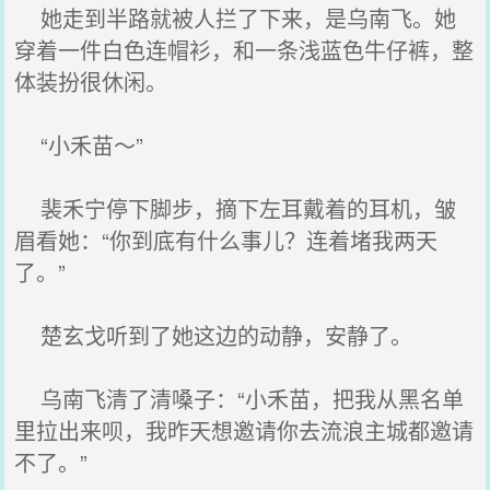
她走到半路就被人拦了下来，是乌南飞。她
穿着一件白色连帽衫，和一条浅蓝色牛仔裤，整
体装扮很休闲。
“小禾苗～”
裴禾宁停下脚步，摘下左耳戴着的耳机，皱
眉看她：“你到底有什么事儿？连着堵我两天
了。”
楚玄戈听到了她这边的动静，安静了。
乌南飞清了清嗓子：“小禾苗，把我从黑名单
里拉出来呗，我昨天想邀请你去流浪主城都邀请
不了。”