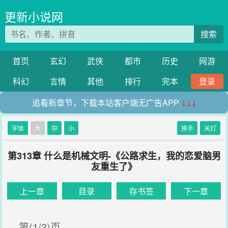
更新小说网
搜索
首页
玄幻
武侠
都市
历史
网游
科幻
言情
其他
排行
完本
登录
追看新章节，下载本站客户端无广告APP
↓↓↓
字体
大
中
小
换手
关灯
第313章 什么是机械文明-《公路求生，我的恋爱脑男
友重生了》
上一章
目录
存书签
下一章
第(1/3)页