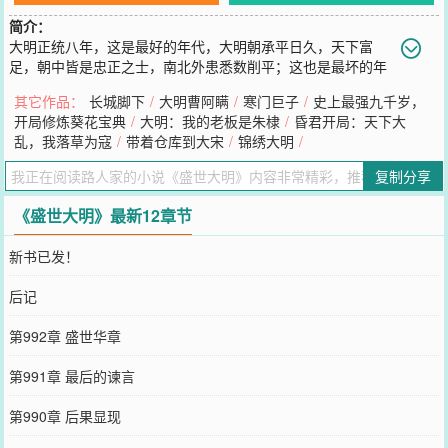
简介：
大明正统八年，这是最好的年代，大明朝承平日久，天下富
足，朝中皆是忠正之士，南北外患悉数削平；这也是最坏的年
代，一代权阉已窃据高位，北方瓦剌窥伺中原，一场浩劫已迫在眉
其它作品：
长城脚下
/
大明曹阿瞒
/
寒门巨子
/
史上最强九千岁，
睫。此时，一个年轻人出现在了大明的边境，他将尽自己所能来创一
开局修炼葵花宝典
/
大明：我的老板是朱棣
/
昏君开局：天下大
个盛世大明！
乱，我落草为寇
/
带着仓库到大宋
/
锦绣大明
/
您要是觉得《
盛世大明
》还不错的话请不要忘记向您QQ群和微博微信
里的朋友推荐哦！
复制分享
《盛世大明》最新12章节
新书已发！
后记
第992章 盛世华章
第991章 最后的谏言
第990章 后果显现