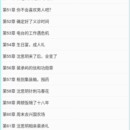
第51章 你不会喜欢男人吧？
第52章 确定好了义诊时间
第53章 电台的工作遇危机
第54章 生日宴，成人礼
第55章 沈思玥来了后，全变了
第56章 裴承屿的信和功勋章
第57章 租到集装箱，囤药
第58章 沈思玥针刺马春花
第59章 两顿饭隔了十八年
第60章 周末去兴国农场
第61章 沈思玥相亲裴承礼