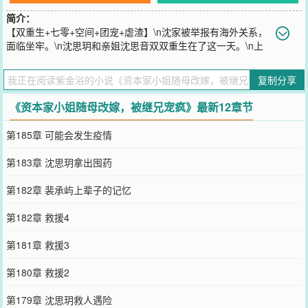
简介：
【双重生+七零+空间+团宠+虐渣】\n沈家被举报有海外关系，
面临坐牢。\n沈思玥和亲姐沈思音双双重生在了这一天。\n上
辈子，她随父兄下放，亲姐随母改嫁军区长官。\n人人都说她这个体
弱多病的资本家小姐会烂在泥地里。\n而亲姐飞上枝头，定会荣华一
复制分享
生。\n可结果。\n她靠医术在乡下过得风生水起。\n亲姐不得继父继兄
喜欢，在顾家如履薄冰。\n她嫁给了生产队长的长子，被丈夫和父兄
《资本家小姐随母改嫁，被继兄宠疯》最新12章节
团宠。\n亲姐嫁给了家暴二婚丑男人，被出轨被毁容。\n她考大学，
当医生，开医馆，开医药公司，成了著名企业家。\n亲姐好吃懒做，
第185章 可能会发生疫情
手心朝上讨生活，最后死在了牢里。\n重生后。\n亲姐在母亲提出带
一个女儿去顾家时，抢先做选择。\n“爸妈，妹妹身体不好，吃不了下
第183章 沈思玥拿出囤药
放的苦，让她去顾家过好日子吧。”\n沈思玥开心地笑了。\n好色花心
的丈夫，虚伪自私的父兄，给你，都给你！\n***\n军区大院来了个随
第182章 裴承屿上辈子的记忆
母改嫁的资本家小姐。\n病怏怏，娇滴滴。\n刚开始人人对她避之不
及。\n后来她成了大院团宠，人见人爱。\n三个继兄更是将她宠上
第182章 救援4
天。\n曾说终身不娶的禁欲军官，将她抱在吉普车里亲。\n“玥玥，这
是军婚报告，请签字。”\n婚礼上，亲姐看着被众星捧月的沈思玥，悔
第181章 救援3
哭。\n“我怎么又选错了？”\n因为只有努力生长，才能窥见天光。
您要是觉得《
资本家小姐随母改嫁，被继兄宠疯
》还不错的话请不要
第180章 救援2
忘记向您QQ群和微博微信里的朋友推荐哦！
第179章 沈思玥救人遇险