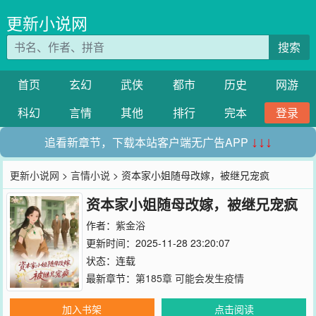
更新小说网
搜索
首页
玄幻
武侠
都市
历史
网游
科幻
言情
其他
排行
完本
登录
追看新章节，下载本站客户端无广告APP
↓↓↓
更新小说网
>
言情小说
> 资本家小姐随母改嫁，被继兄宠疯
资本家小姐随母改嫁，被继兄宠疯
作者：
紫金浴
更新时间：2025-11-28 23:20:07
状态：连载
最新章节：
第185章 可能会发生疫情
加入书架
点击阅读