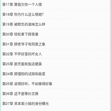
第17章 算我欠你一个人情
第18章 你为什么这么恨她？
第19章 被欺负的滋味怎么样
第20章 轻松拿下顾青墨
第21章 顾老爷子有阳衰之象
第22章 不怀好意的坏女人
第23章 厨艺能和饭店媲美
第24章 顾瑾知的试探和敌意
第25章 说得好听，不如做得好看
第26章 这不是等价交换
第27章 资本家小姐的身份曝光