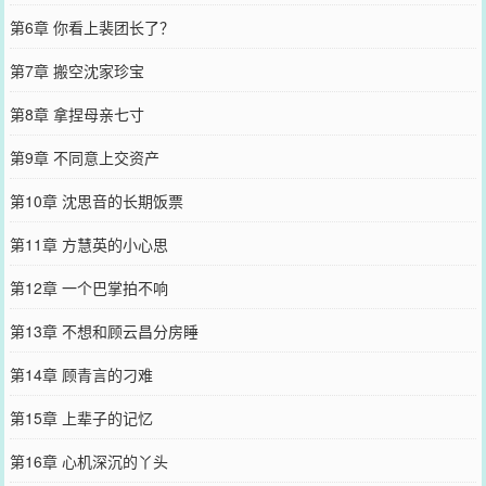
第6章 你看上裴团长了？
第7章 搬空沈家珍宝
第8章 拿捏母亲七寸
第9章 不同意上交资产
第10章 沈思音的长期饭票
第11章 方慧英的小心思
第12章 一个巴掌拍不响
第13章 不想和顾云昌分房睡
第14章 顾青言的刁难
第15章 上辈子的记忆
第16章 心机深沉的丫头