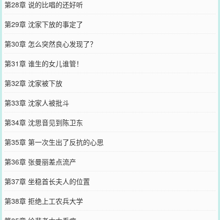
第28章 说的比唱的还好听
第29章 沈家下放的事定了
第30章 怎么突然良心发现了？
第31章 谁生的女儿谁管！
第32章 沈家被下放
第33章 沈家人被批斗
第34章 沈思音见到陈卫东
第35章 第一次生出了反抗的心思
第36章 张曼丽差点流产
第37章 坐稳首长夫人的位置
第38章 拒绝上工农兵大学