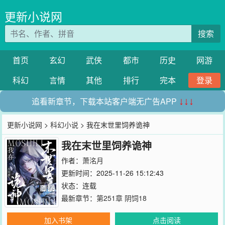
更新小说网
搜索
首页
玄幻
武侠
都市
历史
网游
科幻
言情
其他
排行
完本
登录
追看新章节，下载本站客户端无广告APP
↓↓↓
更新小说网
>
科幻小说
> 我在末世里饲养诡神
我在末世里饲养诡神
作者：
萧洺月
更新时间：2025-11-26 15:12:43
状态：连载
最新章节：
第251章 阴饲18
加入书架
点击阅读