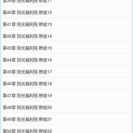
第39章 阳光福利院·秽疫11
第40章 阳光福利院·秽疫12
第41章 阳光福利院·秽疫13
第42章 阳光福利院·秽疫14
第43章 阳光福利院·秽疫15
第44章 阳光福利院·秽疫16
第45章 阳光福利院·秽疫17
第46章 阳光福利院·秽疫18
第47章 阳光福利院·秽疫19
第48章 阳光福利院·秽疫20
第49章 阳光福利院·秽疫21
第50章 阳光福利院·秽疫22