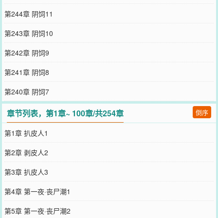
第244章 阴饲11
第243章 阴饲10
第242章 阴饲9
第241章 阴饲8
第240章 阴饲7
章节列表，第1章~ 100章/共254章
倒序
第1章 扒皮人1
第2章 剥皮人2
第3章 扒皮人3
第4章 第一夜·丧尸潮1
第5章 第一夜·丧尸潮2