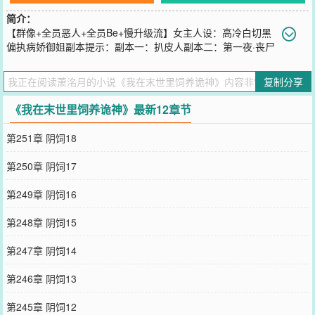
简介：
【群像+全员恶人+全员Be+慢升级流】女主人设：高冷白切黑
偏执病娇御姐副本提示：副本一：扒皮人副本二：第一夜·丧尸
潮副本三：第二夜·毛疣副本四：第三夜·衔尾蛇副本五：秽疫............
阅读提示：1.请勿完全相信上帝视角，请勿相信女主。2.请勿相信本
复制分享
书任何一个角色。3.本书绝大部分采用司凌（女主）第一视角叙述，
所讲述的故事受司凌主观视角影响【温馨提示：可能并非真实】
《我在末世里饲养诡神》最新12章节
您要是觉得《
我在末世里饲养诡神
》还不错的话请不要忘记向您QQ群
和微博微信里的朋友推荐哦！
第251章 阴饲18
第250章 阴饲17
第249章 阴饲16
第248章 阴饲15
第247章 阴饲14
第246章 阴饲13
第245章 阴饲12