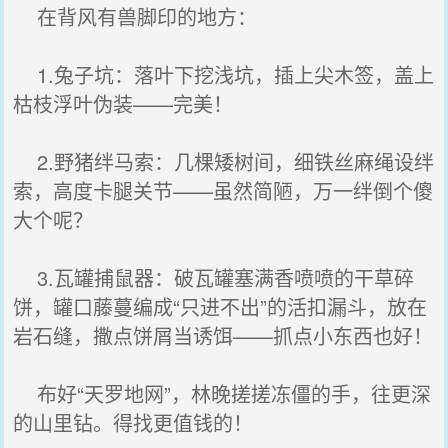
在背风有兽脚印的地方：
1.兔子坑：落叶下挖浅坑，插上尖木签，盖上
枯枝浮叶伪装——完美！
2.野猪绊马索：几棵矮树间，细铁丝麻绳设绊
索，高度卡腿关节——虽然简陋，万一绊倒个傻
大个呢？
3.瓦罐捕鼠器：破瓦罐塞满香喷喷的干草碎
饼，罐口藤蔓编成“只进不出”的活扣漏斗，放在
岩石缝，撒点饼屑当诱饵——抓点小东西也好！
布好“天罗地网”，林晚搓搓冻僵的手，往更深
的山里钻。得找更值钱的！