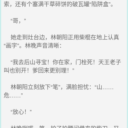
索，还有个塞满干草碎饼的破瓦罐“陷阱盒”。
“哥，”
她走到灶台边，林朝阳正用柴棍在地上认真
“画字”。林晚声音清晰：
“我去后山寻宝！你在家，门栓死！天王老子
叫也别开！爹回来更别理！”
林朝阳立刻放下“笔”，满脸担忧：“山……
危……”
“放心！”