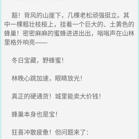
豁！背风的山崖下，几棵老松顽强挺立。其
中一棵粗壮枝桠上，挂着一个巨大的、土黄色的
蜂巢！密密麻麻的蜜蜂进进出出，嗡嗡声在山林
里格外响亮——
冬日宝藏，野蜂蜜！
林晚心跳加速，眼睛放光！
真正的硬通货！城里能卖大价钱！
蜂巢本身也是宝！
狂喜冲散疲惫！但问题来了：