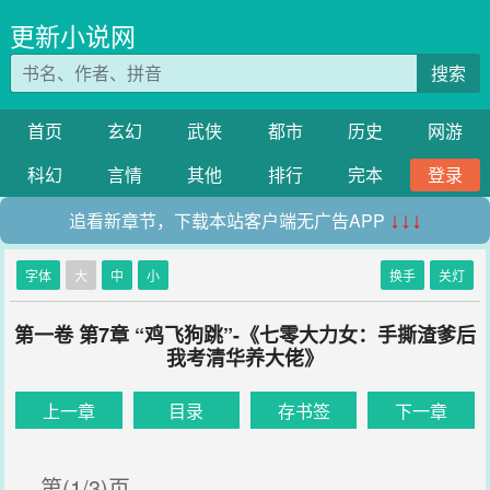
更新小说网
搜索
首页
玄幻
武侠
都市
历史
网游
科幻
言情
其他
排行
完本
登录
追看新章节，下载本站客户端无广告APP
↓↓↓
字体
大
中
小
换手
关灯
第一卷 第7章 “鸡飞狗跳”-《七零大力女：手撕渣爹后
我考清华养大佬》
上一章
目录
存书签
下一章
第(1/3)页