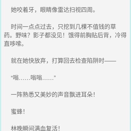
她咬着牙，眼睛像雷达扫视四周。
时间一点点过去，只挖到几棵不值钱的草
药。野味？影子都没见！饿得前胸贴后背，冷得
直哆嗦。
就在她快放弃，打算回去检查陷阱时——
“嗡……嗡嗡……”
一阵熟悉又美妙的声音飘进耳朵！
蜜蜂！
林晚瞬间满血复活！