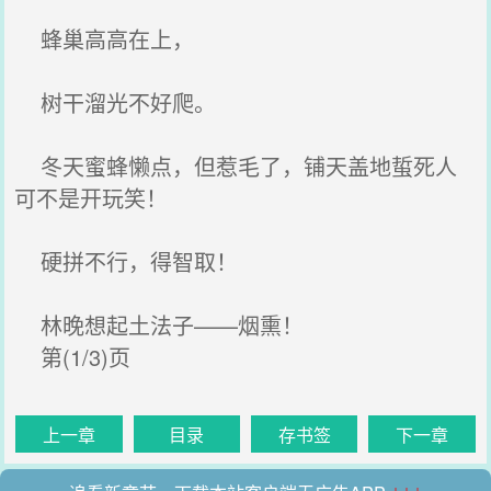
蜂巢高高在上，
树干溜光不好爬。
冬天蜜蜂懒点，但惹毛了，铺天盖地蜇死人
可不是开玩笑！
硬拼不行，得智取！
林晚想起土法子——烟熏！
第(1/3)页
上一章
目录
存书签
下一章