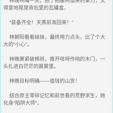
林晚咧嘴一笑，拍了拍腰间借来的柴刀，又
得意地晃晃背包里的瓦罐盒，
“装备齐全！天黑前准回来！”
林朝阳看着妹妹，最终用力点头，比了个大
大的“小心”。
林晚裹紧破棉袄，推开吱呀作响的木门，一
头扎进白茫茫的晨雾里。
林晚目标明确——值钱的山货！
结合原主零碎记忆和前世看的荒野求生，她
化身“陷阱大师”。