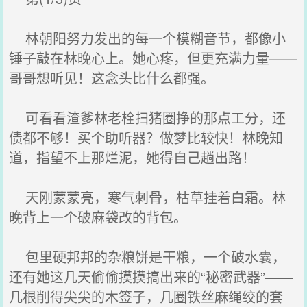
林朝阳努力发出的每一个模糊音节，都像小
锤子敲在林晚心上。她心疼，但更充满力量——
哥哥想听见！这念头比什么都强。
可看看渣爹林老栓扫猪圈挣的那点工分，还
债都不够！买个助听器？做梦比较快！林晚知
道，指望不上那烂泥，她得自己趟出路！
天刚蒙蒙亮，寒气刺骨，枯草挂着白霜。林
晚背上一个破麻袋改的背包。
包里硬邦邦的杂粮饼是干粮，一个破水囊，
还有她这几天偷偷摸摸搞出来的“秘密武器”——
几根削得尖尖的木签子，几圈铁丝麻绳绞的套