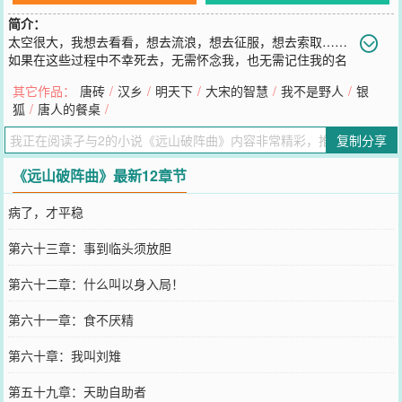
简介：
太空很大，我想去看看，想去流浪，想去征服，想去索取……
如果在这些过程中不幸死去，无需怀念我，也无需记住我的名
字，我本就是宇宙中的一颗尘埃，虽然卑微，却想发最耀眼的光
其它作品：
唐砖
/
汉乡
/
明天下
/
大宋的智慧
/
我不是野人
/
银
芒……
狐
/
唐人的餐桌
/
您要是觉得《
远山破阵曲
》还不错的话请不要忘记向您QQ群和微博微
信里的朋友推荐哦！
复制分享
《远山破阵曲》最新12章节
病了，才平稳
第六十三章：事到临头须放胆
第六十二章：什么叫以身入局！
第六十一章：食不厌精
第六十章：我叫刘雉
第五十九章：天助自助者