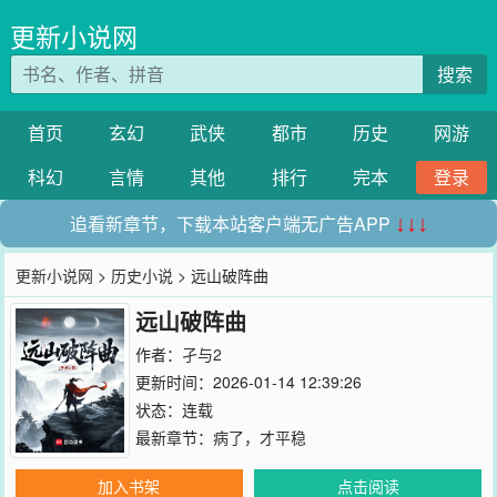
更新小说网
搜索
首页
玄幻
武侠
都市
历史
网游
科幻
言情
其他
排行
完本
登录
追看新章节，下载本站客户端无广告APP
↓↓↓
更新小说网
>
历史小说
> 远山破阵曲
远山破阵曲
作者：
孑与2
更新时间：2026-01-14 12:39:26
状态：连载
最新章节：
病了，才平稳
加入书架
点击阅读