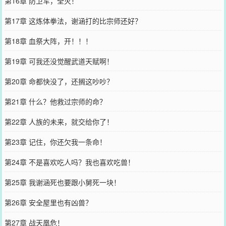
第16章 防卫军，全灭！
第17章 这炼体拳法，谢涵打的比宗师还好？
第18章 血祭大阵，开！！！
第19章 可我还没觉醒武道天赋啊！
第20章 命都快没了，还搁这吵吵？
第21章 什么？他救过宗师的命？
第22章 人族的未来，就交给你了！
第23章 记住，你还欠我一条命！
第24章 不是喜欢吃人吗？我也喜欢吃兽！
第25章 我谢涵死也要跟小舅死一块！
第26章 安全屋里也有凶兽？
第27章 战天凰危！