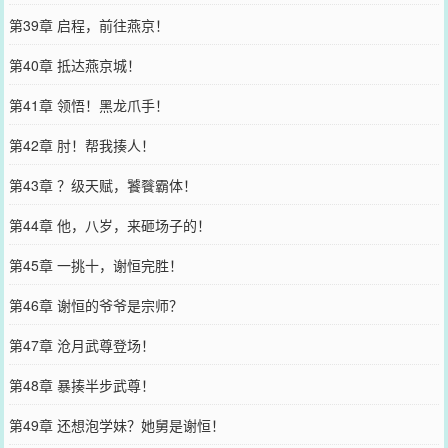
第39章 启程，前往燕京！
第40章 抵达燕京城！
第41章 领悟！黑龙爪手！
第42章 肘！帮我揍人！
第43章 ？级天赋，饕餮霸体！
第44章 他，八岁，来砸场子的！
第45章 一挑十，谢恒完胜！
第46章 谢恒的爷爷是宗师？
第47章 沧月武尊登场！
第48章 暴揍半步武尊！
第49章 还想泡学妹？她舅是谢恒！