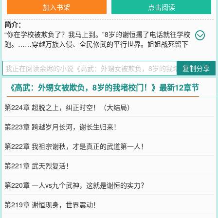
加入书架
点击阅读
简介：
“你在学校被欺负了？我马上到。”8岁的谢恒撂了电话就往学校
跑。……穿越万族入侵、全民修武的平行世界。姐姐战死留下
女儿，只有8岁的谢恒觉醒饕鬄系统。从此只要不断吃吃吃就能变强，
甚至还有概率能领悟所食之物的本命天赋！“叮！检测到宿主吞下混元
复制分享
壁晶虎，恭喜宿主获得领悟混元壁晶虎的本命天赋：再生之力！”
“叮！检测到宿主吞下冰玄裂元麒，恭喜宿主获得领悟冰玄裂元麟的本
《高武：外甥女被欺负，8岁的我堵校门！》最新12章节
命天赋：水帘洞天！”“叮！检测到宿主吞下万族之祖，恭喜宿主获得
领悟万族之祖本命天赋：万族之力！”……
第224章 超脱之上，纠正时空！（大结局）
您要是觉得《
高武：外甥女被欺负，8岁的我堵校门！
》还不错的话请
不要忘记向您QQ群和微博微信里的朋友推荐哦！
第223章 跨越岁月长河，谢长生归来！
第222章 我祖宗谢秋，才是真正的武道第一人！
第221章 武天烈复活！
第220章 一人vs九个武神，这就是谢恒的实力？
第219章 谢恒现身，世界震动！