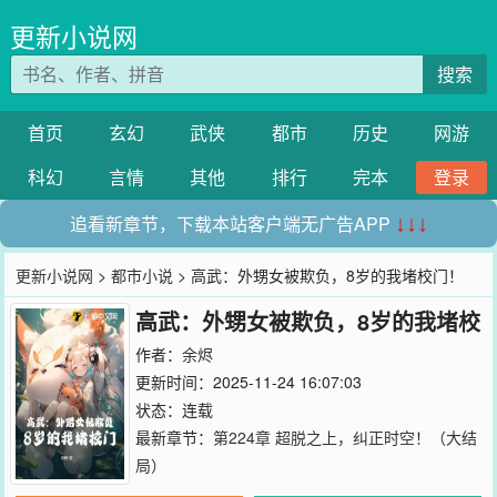
更新小说网
搜索
首页
玄幻
武侠
都市
历史
网游
科幻
言情
其他
排行
完本
登录
追看新章节，下载本站客户端无广告APP
↓↓↓
更新小说网
>
都市小说
> 高武：外甥女被欺负，8岁的我堵校门！
高武：外甥女被欺负，8岁的我堵校
门！
作者：
余烬
更新时间：2025-11-24 16:07:03
状态：连载
最新章节：
第224章 超脱之上，纠正时空！（大结
局）