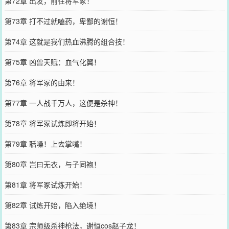
第72章 出发，前往将军冢！
第73章 打不过就嗑药，卑鄙的谢恒！
第74章 这就是我们热血沸腾的组合技！
第75章 凶兽天赋：血气化翼！
第76章 将军冢的由来！
第77章 一人战千万人，这便是杀神！
第78章 将军冢试炼即将开始！
第79章 聒噪！上去掌嘴！
第80章 岂曰无衣，与子同袍！
第81章 将军冢试炼开始！
第82章 试炼开始，陷入绝境！
第83章 宗师级杀神枪法，谢恒cos赵子龙！