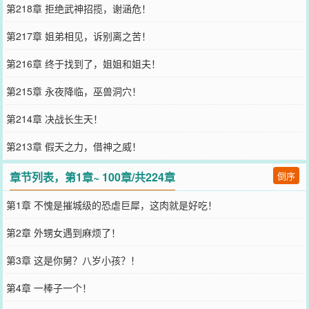
第218章 拒绝武神招揽，谢涵危！
第217章 姐弟相见，诉别离之苦！
第216章 终于找到了，姐姐和姐夫！
第215章 永夜降临，巫兽洞穴！
第214章 决战长生天！
第213章 假天之力，借神之威！
章节列表，第1章~ 100章/共224章
倒序
第1章 不愧是摧城级的恐虐巨犀，这肉就是好吃！
第2章 外甥女遇到麻烦了！
第3章 这是你舅？八岁小孩？！
第4章 一棒子一个！