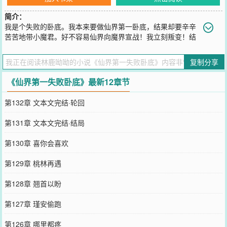
简介：
我是个失败的卧底。我本来要做仙界第一卧底，结果却要辛辛
苦苦地带小魔君。好不容易仙界向魔界宣战！我立刻叛变！结
果变成了露馅的卧底。本以为他要杀了我，没想到魔君大人把我留在
身边日日夜夜的看。我好怕。日不能睡，夜不能寐，腰好疼，背好
复制分享
疼，内分泌失调，脸上疯狂爆痘我思来想去这坎坷半生，泪流满面：
当初为什么想不开去卧底呢？.威震仙魔的魔君大人日常：想媳妇，每
《仙界第一失败卧底》最新12章节
天每时每刻睁眼闭眼都想看到她。
您要是觉得《
仙界第一失败卧底
》还不错的话请不要忘记向您QQ群和
第132章 文本文完结·轮回
微博微信里的朋友推荐哦！
第131章 文本文完结·结局
第130章 喜你会喜欢
第129章 桃林再遇
第128章 翘首以盼
第127章 瑾安偷跑
第126章 哪里都疼