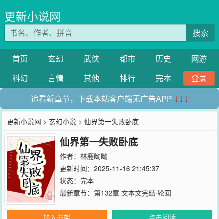
更新小说网
搜索
首页
玄幻
武侠
都市
历史
网游
科幻
言情
其他
排行
完本
登录
追看新章节，下载本站客户端无广告APP
↓↓↓
更新小说网
>
玄幻小说
> 仙界第一失败卧底
仙界第一失败卧底
作者：
林鹿呦呦
更新时间：2025-11-16 21:45:37
状态：完本
最新章节：
第132章 文本文完结·轮回
加入书架
点击阅读