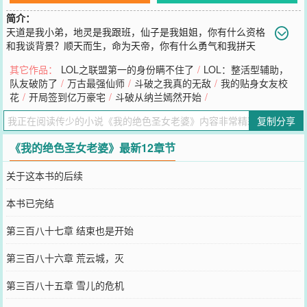
简介：
天道是我小弟，地灵是我跟班，仙子是我姐姐，你有什么资格
和我谈背景？顺天而生，命为天帝，你有什么勇气和我拼天
赋？绝色圣女对我不离不弃，你有什么脸炫耀你身边的胭脂俗粉？四
其它作品：
LOL之联盟第一的身份瞒不住了
/
LOL：整活型辅助，
海八荒我为皇，苍穹之巅我称帝。笑谈风声天地裂，亿万生灵皆跪
队友破防了
/
万古最强仙师
/
斗破之我真的无敌
/
我的贴身女友校
拜。生来既为帝王，必将涅槃重生，君临天下。本书读者群：
花
/
开局签到亿万豪宅
/
斗破从纳兰嫣然开始
/
809126139
您要是觉得《
我的绝色圣女老婆
》还不错的话请不要忘记向您QQ群和
复制分享
微博微信里的朋友推荐哦！
《我的绝色圣女老婆》最新12章节
关于这本书的后续
本书已完结
第三百八十七章 结束也是开始
第三百八十六章 荒云城，灭
第三百八十五章 雪儿的危机