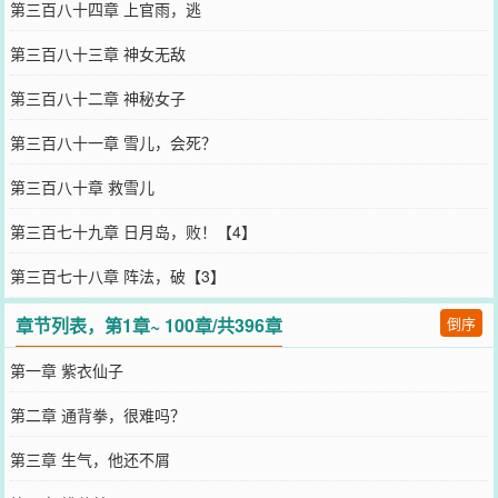
第三百八十四章 上官雨，逃
第三百八十三章 神女无敌
第三百八十二章 神秘女子
第三百八十一章 雪儿，会死？
第三百八十章 救雪儿
第三百七十九章 日月岛，败！【4】
第三百七十八章 阵法，破【3】
章节列表，第1章~ 100章/共396章
倒序
第一章 紫衣仙子
第二章 通背拳，很难吗？
第三章 生气，他还不屑