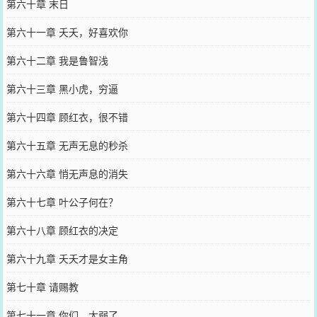
第六十章 末日
第六十一章 夭夭，好喜欢你
第六十二章 我是鲁智浅
第六十三章 黑小虎，穷逼
第六十四章 顾红衣，很不错
第六十五章 无声无息的秒杀
第六十六章 悄无声息的消失
第六十七章 叶公子何在？
第六十八章 顾红衣的决定
第六十九章 夭夭才是女主角
第七十章 请赐教
第七十一章 你们，太弱了