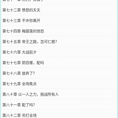
第七十二章 愤怒的夭夭
第七十三章 不许你离开
第七十四章 梅碧莲的惊恐
第七十五章 帝王之路，怎可仁慈？
第七十六章 大战前夕
第七十七章 阴百楼，配吗
第七十八章 放弃了？
第七十九章 全场焦点
第八十章 以一人之力，挑战所有人
第八十一章 配了吗？
第八十二章 吊打全场