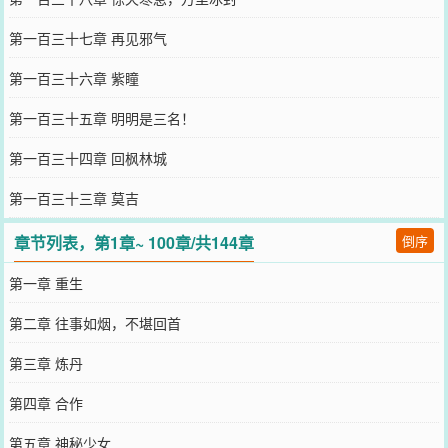
第一百三十七章 再见邪气
第一百三十六章 紫瞳
第一百三十五章 明明是三名！
第一百三十四章 回枫林城
第一百三十三章 莫吉
章节列表，第1章~ 100章/共144章
倒序
第一章 重生
第二章 往事如烟，不堪回首
第三章 炼丹
第四章 合作
第五章 神秘少女