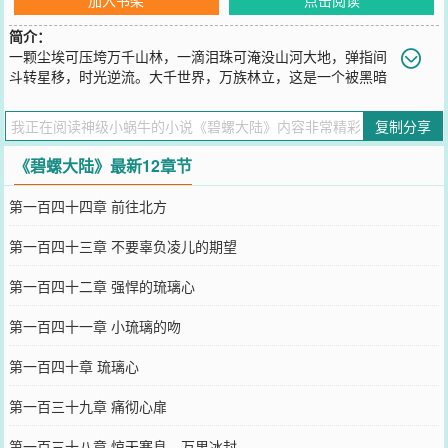
简介：
一颗尘埃可压垮万千山林，一滴泪珠可淹没山河大地，弹指间
斗转星移，时光逆流。大千世界，万族林立，这是一个被黑暗
笼罩的大陆，却鲜为人知。一倒霉至尊从断崖之下重获新生，世界规
则从此被改变......
复制分享
您要是觉得《
碧螺大陆
》还不错的话请不要忘记向您QQ群和微博微信
里的朋友推荐哦！
《碧螺大陆》最新12章节
第一百四十四章 前往北方
第一百四十三章 不要辜负凌儿的期望
第一百四十二章 强悍的琉璃心
第一百四十一章 小琉璃的吻
第一百四十章 琉璃心
第一百三十九章 痛彻心扉
第一百三十八章 惊天寒息，万里冰封