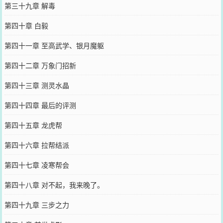
第三十九章 解毒
第四十章 白毅
第四十一章 至高武学、银月魔躯
第四十二章 万象门招新
第四十三章 测灵水晶
第四十四章 最后的评测
第四十五章 龙虎帮
第四十六章 拉帮结派
第四十七章 凌寒帮会
第四十八章 对不起，我来晚了。
第四十九章 三步之力