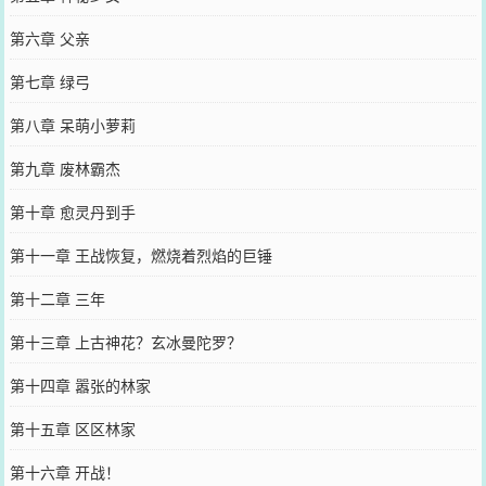
第六章 父亲
第七章 绿弓
第八章 呆萌小萝莉
第九章 废林霸杰
第十章 愈灵丹到手
第十一章 王战恢复，燃烧着烈焰的巨锤
第十二章 三年
第十三章 上古神花？玄冰曼陀罗？
第十四章 嚣张的林家
第十五章 区区林家
第十六章 开战！