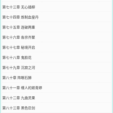
第七十三章 无心插柳
第七十四章 炼制血皇丹
第七十五章 连破两重
第七十六章 各宗齐聚
第七十七章 秘境开启
第七十八章 鬼脸花
第七十九章 沉寂之河
第八十章 阵眼石狮
第八十一章 缠人的姬青婷
第八十二章 九曲灵果
第八十三章 黑色巨剑