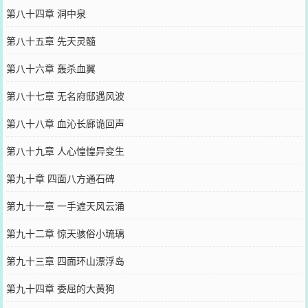
第八十四章 洞中泉
第八十五章 先天灵髓
第八十六章 轰杀血翼
第八十七章 无名府邸遇风波
第八十八章 血沁长廊诡回声
第八十九章 人心惶惶异变生
第九十章 四面八方通石碑
第九十一章 一手遮天风云涌
第九十二章 惊天骇俗小琉璃
第九十三章 四面环山漂浮岛
第九十四章 委屈的大黄狗